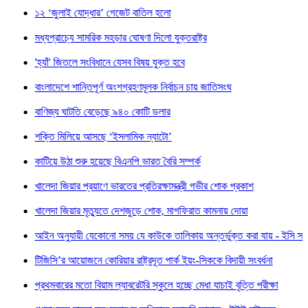
‘জুলাই যোদ্ধার’ গেজেট বাতিল হলো
প্রাচ্যে সামরিক মহড়ার ঘোষণা দিলো যুক্তরাষ্ট্র
াঁ' জিতলে সংবিধানে যেসব বিষয় যুক্ত হবে
াদেশে শান্তিপূর্ণ অংশগ্রহণমূলক নির্বাচন চায় জাতিসংঘ
িজ্য ঘাটতি বেড়েছে ৯৪০ কোটি ডলার
তি মিলিয়ে আসছে ‘ইসলামিক ন্যাটো’
য়ে উঠা শুরু হয়েছে বিএনপি ভারত বৈরি সম্পর্ক
দা জিয়ার প্রয়াণে ভারতের প্রতিরক্ষামন্ত্রী গভীর শোক প্রকাশ
েদা জিয়ার মৃত্যুতে দেশজুড়ে শোক, মাগফিরাত কামনায় দোয়া
 অনুযায়ী যেকোনো সময় যে কাউকে তালিকায় অন্তর্ভুক্ত করা যায় - ইসি সচিব
সি’র আয়োজনে কোরিয়ার রাষ্ট্রদূত পার্ক ইয়ং-সিককে বিদায়ী সংবর্ধনা
মবারের মতো বিয়াম ল্যাবরেটরি স্কুলে হচ্ছে মেধা যাচাই বৃত্তি পরীক্ষা