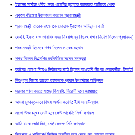
ের সর্বোচ্চ ধর্মীয় নেতা খামেনির মৃত্যুতে জামায়াত আমিরের শোক
শে বইমেলা উদ্বোধন করলেন প্রধানমন্ত্রী
ানমন্ত্রী তারেক রহমানকে ডোনাল্ড ট্রাম্পের অভিনন্দন বার্তা
ি, ইফতার ও তারাবির সময় নিরবচ্ছিন্ন বিদ্যুৎ রাখার নির্দেশ দিলেন প্রধানমন্ত্রী
ধানমন্ত্রী হিসেবে শপথ নিলেন তারেক রহমান
 নিলেন বিএনপির নবনির্বাচিত সংসদ সদস্যরা
জনের ঘোষণা দিয়েও নির্বাচনের মাঠে ছিলেন আওয়ামী লীগের নেতাকর্মীরা: টিআইবি
ঙ্কুশ বিজয়ে তারেক রহমানকে প্রধান উপদেষ্টার অভিনন্দন
ার গঠন করতে যাচ্ছে বিএনপি, বিরোধী দলে জামায়াত
া চূড়ান্তভাবে বিজয় অর্জন করেছি: ইসি সানাউল্লাহ
 উৎসবমুখর ভোট হবে কেউ ভাবেনি: মির্জা ফখরুল
 যাকে ভোট দিই, সেই জেতে: মিষ্টি জান্নাত
েক্ষ ও শান্তিপূর্ণ নির্বাচন অনুষ্ঠিত হলে মেনে নেব: তারেক রহমান