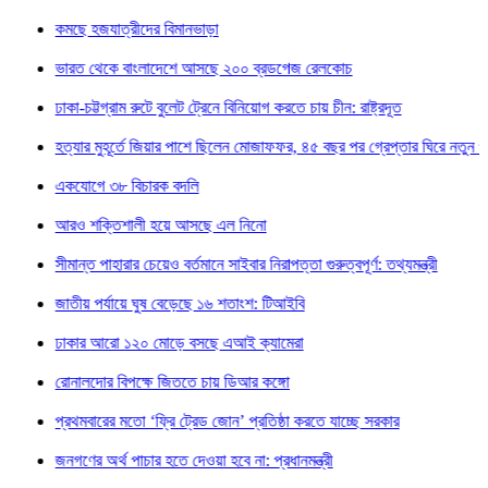
ে হজযাত্রীদের বিমানভাড়া
ত থেকে বাংলাদেশে আসছে ২০০ ব্রডগেজ রেলকোচ
-চট্টগ্রাম রুটে বুলেট ট্রেনে বিনিয়োগ করতে চায় চীন: রাষ্ট্রদূত
যার মুহূর্তে জিয়ার পাশে ছিলেন মোজাফফর, ৪৫ বছর পর গ্রেপ্তার ঘিরে নতুন প্রশ্ন
োগে ৩৮ বিচারক বদলি
 শক্তিশালী হয়ে আসছে এল নিনো
ন্ত পাহারার চেয়েও বর্তমানে সাইবার নিরাপত্তা গুরুত্বপূর্ণ: তথ্যমন্ত্রী
ীয় পর্যায়ে ঘুষ বেড়েছে ১৬ শতাংশ: টিআইবি
ার আরো ১২০ মোড়ে বসছে এআই ক্যামেরা
ালদোর বিপক্ষে জিততে চায় ডিআর কঙ্গো
থমবারের মতো ‘ফ্রি ট্রেড জোন’ প্রতিষ্ঠা করতে যাচ্ছে সরকার
ের অর্থ পাচার হতে দেওয়া হবে না: প্রধানমন্ত্রী