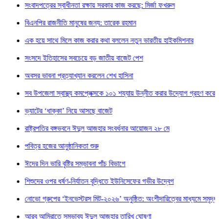
াদপত্রের স্বাধীনতা রক্ষায় সরকার কাজ করছে: মির্জা ফখরুল
নপির রাজনীতি মানুষের জন্য: তারেক রহমান
হয়ে সাথে মিলে কাজ করার কথা বললেন নতুন ভারতীয় হাইকমিশনার
দে ইতিহাসের সবচেয়ে বড় জাতীয় বাজেট পেশ
র ভাবনা প্রত্যাখ্যান করলেন শেখ হাসিনা
উপজেলা স্বাস্থ্য কমপ্লেক্সকে ১০১ শয্যায় উন্নীত করার উদ্যোগ গ্রহণ করেছে সরকার।
াটের ‘ধাক্কা’ নিয়ে আসছে বাজেট
্ট্রপতির বঙ্গভবনে ঈদুল আজহার সংবর্ধনার আয়োজন ২৮ মে
্র হজের আনুষ্ঠানিকতা শুরু
 দিন ভারি বৃষ্টির সম্ভাবনা পাঁচ বিভাগে
ুদের ওপর ধর্ষণ-নির্যাতন বৃদ্ধিতে ইউনিসেফের গভীর উদ্বেগ
ো গ্রুপের ‘ইনভেস্টরস মিট-২০২৬’ অনুষ্ঠিত: অংশীদারিত্বের মাধ্যমে সমৃদ্ধ আগামীর প্রত্য
 আমিরাতে সম্ভাব্য ঈদুল আজহার তারিখ ঘোষণা