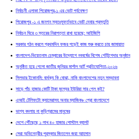
বাচনী এলাকা পিরোজপুর-১ এর ভোট পর্যবেক্ষণ
োজপুর -১ এ জনগন স্বতঃস্ফূর্তভাবে ভোট দেবার প্রস্তুতি
্বাচন ঘিরে ৩ স্তরের নিরাপত্তা রাখা হয়েছে: আইজিপি
ার গঠন করলে প্রথমদিন ফজর পড়েই কাজ শুরু করতে চায় জামায়াত
াদেশ-ভিয়েতনাম চেম্বারের উদ্যোগে নববর্ষের বিশেষ গেটটুগেদার অনুষ্ঠান
ষ্ঠিত হয়ে গেলো জাতীয় জুনিয়র মার্শাল আর্ট প্রতিযোগিতা-২০২৬
ভার ইকোনমি: বার্ধক্য কি বোঝা, নাকি বাংলাদেশের নতুন সম্ভাবনা
ে পাঁচ হাজার কোটি টাকা মূল্যের ইউরিয়া সার গেল কই?
 টেলিফটো ক্যামেরাসহ অনার ম্যাজিক৮ প্রো বাংলাদেশে
য বদলায় না কুড়িগ্রামের মানুষের
ে পৌঁছেছে ১ লাখ ৪০ হাজার পোস্টাল ব্যালট
া অভিনেত্রীর পুরস্কার জিতলেন জয়া আহসান