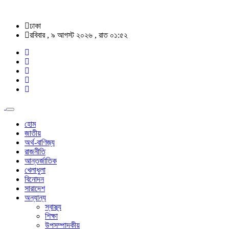
ঢাকা
রবিবার , ৯ আগস্ট ২০২৬ , রাত ০১:৫২
হোম
জাতীয়
অর্থ-বাণিজ্য
রাজনীতি
আন্তর্জাতিক
খেলাধুলা
বিনোদন
সারাদেশ
অন্যান্য
স্বাস্থ্য
শিক্ষা
উপসম্পাদকীয়