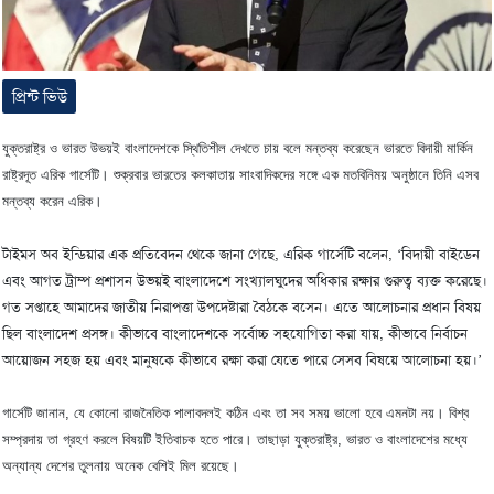
প্রিন্ট ভিউ
যুক্তরাষ্ট্র ও ভারত উভয়ই বাংলাদেশকে স্থিতিশীল দেখতে চায় বলে মন্তব্য করেছেন ভারতে বিদায়ী মার্কিন
রাষ্ট্রদূত এরিক গার্সেটি। শুক্রবার ভারতের কলকাতায় সাংবাদিকদের সঙ্গে এক মতবিনিময় অনুষ্ঠানে তিনি এসব
মন্তব্য করেন এরিক।
টাইমস অব ইন্ডিয়ার এক প্রতিবেদন থেকে জানা গেছে, এরিক গার্সেটি বলেন, ‘বিদায়ী বাইডেন
এবং আগত ট্রাম্প প্রশাসন উভয়ই বাংলাদেশে সংখ্যালঘুদের অধিকার রক্ষার গুরুত্ব ব্যক্ত করেছে।
গত সপ্তাহে আমাদের জাতীয় নিরাপত্তা উপদেষ্টারা বৈঠকে বসেন। এতে আলোচনার প্রধান বিষয়
ছিল বাংলাদেশ প্রসঙ্গ। কীভাবে বাংলাদেশকে সর্বোচ্চ সহযোগিতা করা যায়, কীভাবে নির্বাচন
আয়োজন সহজ হয় এবং মানুষকে কীভাবে রক্ষা করা যেতে পারে সেসব বিষয়ে আলোচনা হয়।’
গার্সেটি জানান, যে কোনো রাজনৈতিক পালাবদলই কঠিন এবং তা সব সময় ভালো হবে এমনটা নয়। বিশ্ব
সম্প্রদায় তা গ্রহণ করলে বিষয়টি ইতিবাচক হতে পারে। তাছাড়া যুক্তরাষ্ট্র, ভারত ও বাংলাদেশের মধ্যে
অন্যান্য দেশের তুলনায় অনেক বেশিই মিল রয়েছে।