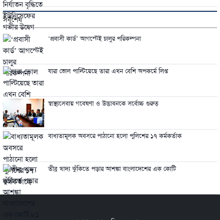
সর্বশেষ
‘প্রবাসী কার্ড’ আগস্টেই চালুর পরিকল্পনা
যারা ভোল পাল্টিয়েছে তারা এখন বেশি অপকর্মে লিপ্ত
স্বাস্থ্যসেবায় গবেষণা ও উদ্ভাবনকে সর্বোচ্চ গুরুত্
বাধ্যতামূলক অবসরে পাঠানো হলো পুলিশের ১৭ কর্মকর্তাক
তীব্র খাদ্য ঝুঁকিতে পড়ার আশঙ্কা বাংলাদেশের এক কোটি