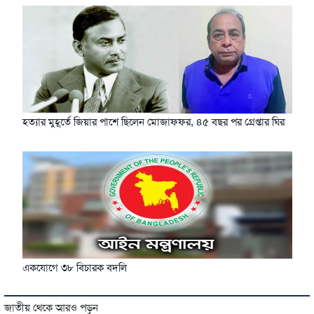
হত্যার মুহূর্তে জিয়ার পাশে ছিলেন মোজাফফর, ৪৫ বছর পর গ্রেপ্তার ঘির
একযোগে ৩৮ বিচারক বদলি
জাতীয় থেকে আরও পড়ুন