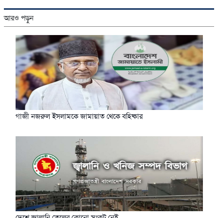
আরও পড়ুন
গাজী নজরুল ইসলামকে জামায়াত থেকে বহিষ্কার
দেশে জ্বালানি তেলের কোনো সংকট নেই