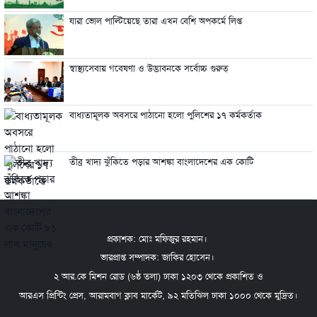
যারা ভোল পাল্টিয়েছে তারা এখন বেশি অপকর্মে লিপ্ত
স্বাস্থ্যসেবায় গবেষণা ও উদ্ভাবনকে সর্বোচ্চ গুরুত্
বাধ্যতামূলক অবসরে পাঠানো হলো পুলিশের ১৭ কর্মকর্তাক
তীব্র খাদ্য ঝুঁকিতে পড়ার আশঙ্কা বাংলাদেশের এক কোটি
প্রকাশক: মোঃ মফিজুর রহমান।
ভারপ্রাপ্ত সম্পাদক: জাকির হোসেন।
২ আর.কে মিশন রোড (৬ষ্ঠ তলা) ঢাকা ১২০৩ থেকে প্রকাশিত ও
আরএস প্রিন্টিং প্রেস, আরামবাগ ক্লাব মার্কেট, ৯২ মতিঝিল ঢাকা ১০০০ থেকে মুদ্রিত।