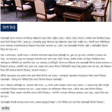
প্রিন্ট ভিউ
প্রধানমন্ত্রী তারেক রহমানের সভাপতিত্বে মন্ত্রিসভার প্রথম বৈঠক অনুষ্ঠিত হয়েছে। বৈঠকে সেহরি, ইফতার ও তারাবির সময় নিরবচ্ছিন্ন বিদ্যুৎ
রাখার নির্দেশ দিয়েছেন তিনি। বুধবার (১৮ ফেব্রুয়ারি) দুপুরে সচিবালয়ে নতুন মন্ত্রিসভার প্রথম বৈঠক অনুষ্ঠিত হয়। বৈঠকটি মূলত পরিচিতিমূলক
হলেও সরকারের অগ্রাধিকারপ্রাপ্ত বিষয়গুলো নিয়ে বৈঠকে আলোচনা হয়। বৈঠক শেষে প্রধানমন্ত্রীর উপদেষ্টা, মন্ত্রী ও প্রতিমন্ত্রীরা বৈঠকের
বিষয়ে নানা তথ্য দেন।
শ্রম ও কর্মসংস্থান, প্রবাসী কল্যাণ ও বৈদেশিক কর্মসংস্থান মন্ত্রণালয়ের প্রতিমন্ত্রী মো. নুরুল হক নুর বলেন, আগামীতে যে রমজান শুরু
হচ্ছে, এই রমজানকে কেন্দ্র করে দ্রব্যমূল্য স্বাভাবিক রাখা প্লাস হচ্ছে সেহরি, ইফতার, তারাবির সময়টা যেন বিদ্যুৎ নিরবচ্ছিন্ন থাকে,
আইনশৃঙ্খলা পরিস্থিতি যেন স্বাভাবিক থাকে এবং সরকারের যে কমিটমেন্ট, বিশেষ করে নির্বাচনের সময় প্রধানমন্ত্রী বিভিন্ন জায়গায় জনসভায় যে
বিষয়গুলো বলেছেন—ফ্যামিলি কার্ড, কৃষক কার্ড, স্বাস্থ্য কার্ড সেগুলো কীভাবে ইমিডিয়েটলি আসলে কিছু দৃশ্যমান কাজ করা যায়, সেই বিষয়গুলো
নিয়েও তিনি আমাদের নির্দেশনা দিয়েছেন, আলোচনা করেছেন।’
দুর্নীতির প্রভাবমুক্ত হয়ে দৃশ্যমান কাজ করার বিষয়ে নির্দেশনা দেয়া হয়েছে। মধ্যপ্রাচ্যে শ্রমবাজার সম্প্রসারণের বিষয়ে পরামর্শ দিয়েছেন
প্রধানমন্ত্রী। আইনশৃংখলা পরিস্থিতি ঠিক রাখতে নির্দেশনা দিয়েছেন প্রধানমন্ত্রী।
অর্থ ও পরিকল্পনা প্রতিমন্ত্রী মো. জোনায়েদ সাকি বলেন, ১৮০ দিনের একটি রোডম্যাপ ঘোষণা করবে সরকার। এ সময়ের মধ্যে গৃহীত কর্মসূচি
অগ্রাধিকার ভিত্তিতে বাস্তবায়ন করা হবে। এছাড়া রমজানে যেন স্বস্তিদায়ক পরিবেশ থাকে, সেদিকে নজর দেয়ার নির্দেশনা দিয়েছেন
প্রধানমন্ত্রী, বিদ্যুৎ সরবরাহ স্বাভাবিক রাখতেও নির্দেশ দিয়েছেন। পাশাপাশি গণমাধ্যম কমিশনের প্রস্তাবও হাতে আছে, সেগুলো নিয়ে কাজ
করা হবে।
প্রধানমন্ত্রীর উপদেষ্টা জাহেদুর রহমান বলেন, রোজায় দ্রব্যমূল্য নিয়ন্ত্রণ ও ঈদে নির্বিঘ্নে ঘরে ফেরা নিয়ে প্রধানমন্ত্রী নির্দেশনা দিয়েছেন।
জাতীয়