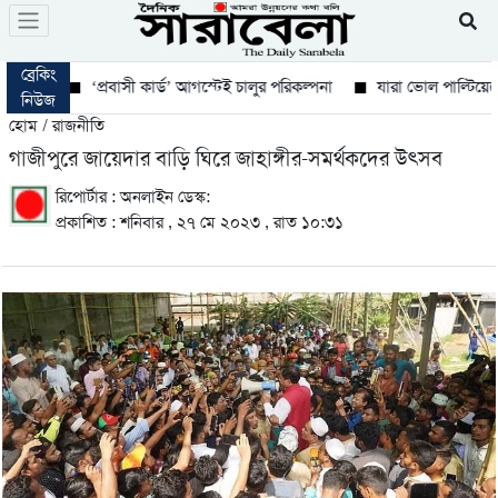
ব্রেকিং
‘প্রবাসী কার্ড’ আগস্টেই চালুর পরিকল্পনা
যারা ভোল পাল্টিয়েছে তারা 
নিউজ
হোম / রাজনীতি
গাজীপুরে জায়েদার বাড়ি ঘিরে জাহাঙ্গীর-সমর্থকদের উৎসব
রিপোর্টার : অনলাইন ডেস্ক:
প্রকাশিত : শনিবার , ২৭ মে ২০২৩ , রাত ১০:৩১