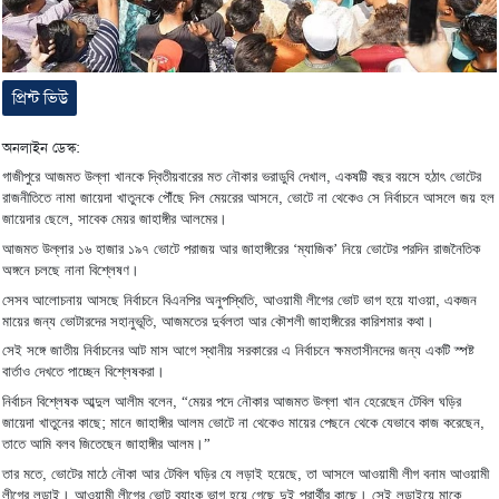
প্রিন্ট ভিউ
অনলাইন ডেস্ক:
,
গাজীপুরে
আজমত
উল্লা
খানকে
দ্বিতীয়বারের
মত
নৌকার
ভরাডুবি
দেখাল
একষট্টি
বছর
বয়সে
হঠাৎ
ভোটের
,
রাজনীতিতে
নামা
জায়েদা
খাতুনকে
পৌঁছে
দিল
মেয়রের
আসনে
ভোটে
না
থেকেও
সে
নির্বাচনে
আসলে
জয়
হল
।
,
জায়েদার
ছেলে
সাবেক
মেয়র
জাহাঙ্গীর
আলমের
‘
’
আজমত
উল্লার
১৬
হাজার
১৯৭
ভোটে
পরাজয়
আর
জাহাঙ্গীরের
ম্যাজিক
নিয়ে
ভোটের
পরদিন
রাজনৈতিক
।
অঙ্গনে
চলছে
নানা
বিশ্লেষণ
,
,
সেসব
আলোচনায়
আসছে
নির্বাচনে
বিএনপির
অনুপস্থিতি
আওয়ামী
লীগের
ভোট
ভাগ
হয়ে
যাওয়া
একজন
।
,
মায়ের
জন্য
ভোটারদের
সহানুভূতি
আজমতের
দুর্বলতা
আর
কৌশলী
জাহাঙ্গীরের
কারিশমার
কথা
সেই
সঙ্গে
জাতীয়
নির্বাচনের
আট
মাস
আগে
স্থানীয়
সরকারের
এ
নির্বাচনে
ক্ষমতাসীনদের
জন্য
একটি
স্পষ্ট
।
বার্তাও
দেখতে
পাচ্ছেন
বিশ্লেষকরা
, “
নির্বাচন
বিশ্লেষক
আব্দুল
আলীম
বলেন
মেয়র
পদে
নৌকার
আজমত
উল্লা
খান
হেরেছেন
টেবিল
ঘড়ির
;
,
জায়েদা
খাতুনের
কাছে
মানে
জাহাঙ্গীর
আলম
ভোটে
না
থেকেও
মায়ের
পেছনে
থেকে
যেভাবে
কাজ
করেছেন
।
”
তাতে
আমি
বলব
জিতেছেন
জাহাঙ্গীর
আলম
,
,
তার
মতে
ভোটের
মাঠে
নৌকা
আর
টেবিল
ঘড়ির
যে
লড়াই
হয়েছে
তা
আসলে
আওয়ামী
লীগ
বনাম
আওয়ামী
।
।
লীগের
লড়াই
আওয়ামী
লীগের
ভোট
ব্যাংক
ভাগ
হয়ে
গেছে
দুই
প্রার্থীর
কাছে
সেই
লড়াইয়ে
মাকে