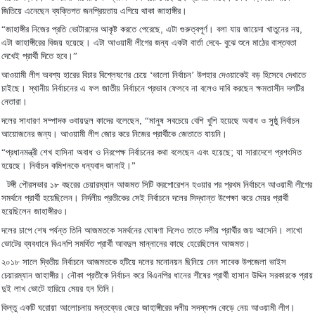
।
জিতিয়ে
এনেছেন
ব্যক্তিগত
জনপ্রিয়তায়
এগিয়ে
থাকা
জাহাঙ্গীর
।
“
,
,
জাহাঙ্গীর
নিজের
প্রতি
ভোটারদের
আকৃষ্ট
করতে
পেরেছে
এটা
গুরুত্বপূর্ণ
বলা
যায়
জায়েদা
খাতুনের
নয়
।
-
এটা
জাহাঙ্গীরের
বিজয়
হয়েছে
এটা
আওয়ামী
লীগের
জন্য
একটা
বার্তা
দেবে
বুঝে
শুনে
মাঠের
বাস্তবতা
।
”
দেখেই
প্রার্থী
দিতে
হবে
‘
’
আওয়ামী
লীগ
অবশ্য
হারের
বিচার
বিশ্লেষণের
চেয়ে
ভালো
নির্বাচন
উপহার
দেওয়াকেই
বড়
হিসেবে
দেখাতে
।
চাইছে
স্থানীয়
নির্বাচনের
এ
ফল
জাতীয়
নির্বাচনে
প্রভাব
ফেলবে
না
বলেও
দাবি
করছেন
ক্ষমতাসীন
দলটির
।
নেতারা
, “
দলের
সাধারণ
সম্পাদক
ওবায়দুল
কাদের
বলেছেন
মানুষ
সবচেয়ে
বেশি
খুশি
হয়েছে
অবাধ
ও
সুষ্ঠু
নির্বাচন
।
।
আয়োজনের
জন্য
আওয়ামী
লীগ
জোর
করে
নিজের
প্রার্থীকে
জেতাতে
যায়নি
“
;
প্রধানমন্ত্রী
শেখ
হাসিনা
অবাধ
ও
নিরপেক্ষ
নির্বাচনের
কথা
বলেছেন
এবং
হয়েছে
যা
সারাদেশে
প্রশংসিত
।
।
”
হয়েছে
নির্বাচন
কমিশনকে
ধন্যবাদ
জানাই
টঙ্গী
পৌরসভার
১৮
বছরের
চেয়ারম্যান
আজমত
সিটি
করপোরেশন
হওয়ার
পর
প্রথম
নির্বাচনে
আওয়ামী
লীগের
।
সমর্থনে
প্রার্থী
হয়েছিলেন
নির্দলীয়
প্রতীকের
সেই
নির্বাচনে
দলের
সিদ্ধান্ত
উপেক্ষা
করে
মেয়র
প্রার্থী
।
হয়েছিলেন
জাহাঙ্গীরও
।
দলের
চাপে
শেষ
পর্যন্ত
তিনি
আজমতকে
সমর্থনের
ঘোষণা
দিলেও
তাতে
দলীয়
প্রার্থীর
জয়
আসেনি
লাখো
।
ভোটের
ব্যবধানে
বিএনপি
সমর্থিত
প্রার্থী
আবদুল
মান্নানের
কাছে
হেরেছিলেন
আজমত
২০১৮
সালে
দ্বিতীয়
নির্বাচনে
আজমতকে
হটিয়ে
দলের
মনোনয়ন
ছিনিয়ে
নেন
সাবেক
উপজেলা
ভাইস
।
চেয়ারম্যান
জাহাঙ্গীর
নৌকা
প্রতীকে
নির্বাচন
করে
বিএনপির
ধানের
শীষের
প্রার্থী
হাসান
উদ্দিন
সরকারকে
প্রায়
।
দুই
লাখ
ভোটে
হারিয়ে
মেয়র
হন
তিনি
।
কিন্তু
একটি
ঘরোয়া
আলোচনায়
মন্তব্যের
জেরে
জাহাঙ্গীরের
দলীয়
সদস্যপদ
কেড়ে
নেয়
আওয়ামী
লীগ