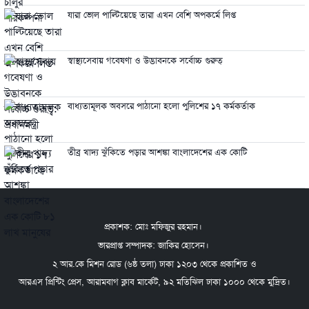
যারা ভোল পাল্টিয়েছে তারা এখন বেশি অপকর্মে লিপ্ত
স্বাস্থ্যসেবায় গবেষণা ও উদ্ভাবনকে সর্বোচ্চ গুরুত্
বাধ্যতামূলক অবসরে পাঠানো হলো পুলিশের ১৭ কর্মকর্তাক
তীব্র খাদ্য ঝুঁকিতে পড়ার আশঙ্কা বাংলাদেশের এক কোটি
প্রকাশক: মোঃ মফিজুর রহমান।
ভারপ্রাপ্ত সম্পাদক: জাকির হোসেন।
২ আর.কে মিশন রোড (৬ষ্ঠ তলা) ঢাকা ১২০৩ থেকে প্রকাশিত ও
আরএস প্রিন্টিং প্রেস, আরামবাগ ক্লাব মার্কেট, ৯২ মতিঝিল ঢাকা ১০০০ থেকে মুদ্রিত।