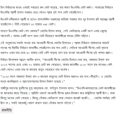
।
,
তিন
নির্বাচনের
মধ্যে
এবারই
সবচেয়ে
কম
ভোট
পড়েছে
যার
কারণ
বিএনপির
ভোট
বর্জন
গতবারের
নির্বাচনে
।
বিএনপির
প্রার্থী
হাসান
সরকার
হেরে
গেলেও
প্রায়
দুই
লাখ
ভোট
পেয়েছিলেন
বিএনপি
দলীয়ভাবে
প্রার্থী
না
হলেও
হাসানউদ্দিন
সরকারের
ভাতিজা
সরকার
শাহ
নূর
ইসলাম
রনি
স্বতন্ত্র
প্রার্থী
।
।
হয়েছিলেন
তিনি
পেয়েছেন
২৩
হাজার
২৬৫
ভোট
?
,
তাহলে
বিএনপির
ভোট
গেল
কোথায়
ভোটের
হিসাব
বলছে
সেই
ভোটারদের
একটি
অংশ
এবার
কেন্দ্রে
।
।
আসেননি
আবার
একটি
অংশ
হয়ত
ভোট
দিয়েছেন
জাহাঙ্গীরের
মায়ের
টেবিল
ঘড়িতে
।
এই
অনুমানের
সমর্থন
পাওয়া
যায়
আওয়ামী
লীগের
ভোটের
হিসাবেও
প্রথম
নির্বাচনে
আজমতের
আড়াই
।
লাখের
পর
দ্বিতীয়
নির্বাচনে
জাহাঙ্গীর
পেয়েছিলেন
চার
লাখ
ভোট
সেটাকে
আওয়ামী
লীগের
ভোট
ব্যাংক
।
ধরলেও
এবার
তার
চেয়ে
৬০
হাজার
ভোট
বেশি
পড়েছে
ভাগ
হয়ে
যাওয়া
আওয়ামী
লীগের
দুই
পক্ষের
বাক্সে
, “
,
নির্বাচন
বিশ্লেষক
আব্দুল
আলীম
বলেন
আওয়ামী
লীগের
ভোটের
হিসাবে
দেখা
যায়
আজমত
উল্লা
খান
,
২০১৩
সালের
চেয়ে
এবার
৭০
হাজার
ভোট
কম
পেয়েছেন
আবার
জাহাঙ্গীর
২০১৮
সালে
চার
লাখেরও
বেশি
।
ভোট
পেলেও
এবার
তার
মা
জায়েদা
খাতুন
পেয়েছেন
তার
অর্ধেক
।
“
২০২৩
সালে
আজমত
উল্লা
খান
ও
জায়েদা
খাতুনের
ভোট
হিসাব
করলেও
চার
লাখ
পৌঁছেনি
এ
ভোটের
।
”
মধ্যে
জনপ্রিয়তা
ও
গ্রহণযোগ্যতার
হিসাব
নিকাশ
হয়েছে
.
, “
-
গাজীপুর
মহানগর
যুবলীগের
যুগ্ম
আহ্বায়ক
মো
সাইফুল
ইসলাম
বলেন
বিএনপি
জামায়াতের
ভোট
জাহাঙ্গীরের
।
।
-
মা
জায়েদার
কাছে
গিয়েছে
প্রতিটা
ওয়ার্ডে
আওয়ামী
লীগের
দুজন
তিনজন
করে
কাউন্সিলর
প্রার্থী
ছিল
তারা
।
।
…
কিন্তু
অনেক
ভোট
পেয়েছে
কিন্তু
নৌকার
ভোটগুলো
তারা
সেভাবে
কালেক্ট
করেনি
ভোটের
পার্থক্য
বেশি
।
।
”
ছিল
না
সবাই
আরেকটু
খেয়াল
রাখলে
হয়ত
নৌকার
ভালো
হইতো
রাজনীতি