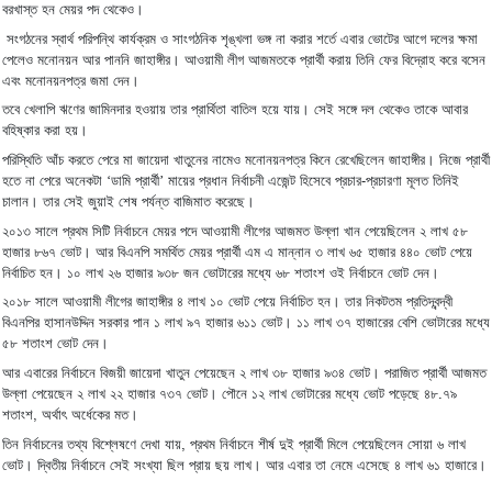
।
বরখাস্ত
হন
মেয়র
পদ
থেকেও
সংগঠনের
স্বার্থ
পরিপন্থি
কার্যক্রম
ও
সাংগঠনিক
শৃঙ্খলা
ভঙ্গ
না
করার
শর্তে
এবার
ভোটের
আগে
দলের
ক্ষমা
।
পেলেও
মনোনয়ন
আর
পাননি
জাহাঙ্গীর
আওয়ামী
লীগ
আজমতকে
প্রার্থী
করায়
তিনি
ফের
বিদ্রোহ
করে
বসেন
।
এবং
মনোনয়নপত্র
জমা
দেন
।
তবে
খেলাপি
ঋণের
জামিনদার
হওয়ায়
তার
প্রার্থিতা
বাতিল
হয়ে
যায়
সেই
সঙ্গে
দল
থেকেও
তাকে
আবার
।
বহিষ্কার
করা
হয়
।
পরিস্থিতি
আঁচ
করতে
পেরে
মা
জায়েদা
খাতুনের
নামেও
মনোনয়নপত্র
কিনে
রেখেছিলেন
জাহাঙ্গীর
নিজে
প্রার্থী
‘
’
-
হতে
না
পেরে
অনেকটা
ডামি
প্রার্থী
মায়ের
প্রধান
নির্বাচনী
এজেন্ট
হিসেবে
প্রচার
প্রচারণা
মূলত
তিনিই
।
।
চালান
তার
সেই
জুয়াই
শেষ
পর্যন্ত
বাজিমাত
করেছে
২০১৩
সালে
প্রথম
সিটি
নির্বাচনে
মেয়র
পদে
আওয়ামী
লীগের
আজমত
উল্লা
খান
পেয়েছিলেন
২
লাখ
৫৮
।
হাজার
৮৬৭
ভোট
আর
বিএনপি
সমর্থিত
মেয়র
প্রার্থী
এম
এ
মান্নান
৩
লাখ
৬৫
হাজার
৪৪০
ভোট
পেয়ে
।
।
নির্বাচিত
হন
১০
লাখ
২৬
হাজার
৯৩৮
জন
ভোটারের
মধ্যে
৬৮
শতাংশ
ওই
নির্বাচনে
ভোট
দেন
।
২০১৮
সালে
আওয়ামী
লীগের
জাহাঙ্গীর
৪
লাখ
১০
ভোট
পেয়ে
নির্বাচিত
হন
তার
নিকটতম
প্রতিদ্বন্দ্বী
।
বিএনপির
হাসানউদ্দিন
সরকার
পান
১
লাখ
৯৭
হাজার
৬১১
ভোট
১১
লাখ
৩৭
হাজারের
বেশি
ভোটারের
মধ্যে
।
৫৮
শতাংশ
ভোট
দেন
।
আর
এবারের
নির্বাচনে
বিজয়ী
জায়েদা
খাতুন
পেয়েছেন
২
লাখ
৩৮
হাজার
৯৩৪
ভোট
পরাজিত
প্রার্থী
আজমত
।
.
উল্লা
পেয়েছেন
২
লাখ
২২
হাজার
৭৩৭
ভোট
পৌনে
১২
লাখ
ভোটারের
মধ্যে
ভোট
পড়েছে
৪৮
৭৯
।
,
শতাংশ
অর্থাৎ
অর্ধেকের
মত
,
তিন
নির্বাচনের
তথ্য
বিশ্লেষণে
দেখা
যায়
প্রথম
নির্বাচনে
শীর্ষ
দুই
প্রার্থী
মিলে
পেয়েছিলেন
সোয়া
৬
লাখ
।
।
।
ভোট
দ্বিতীয়
নির্বাচনে
সেই
সংখ্যা
ছিল
প্রায়
ছয়
লাখ
আর
এবার
তা
নেমে
এসেছে
৪
লাখ
৬১
হাজারে