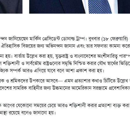
দন জানিয়েছেন মার্কিন প্রেসিডেন্ট ডোনাল্ড ট্রাম্প। বুধবার (১৮ ফেব্রুয়ারি
ানের ঐতিহাসিক বিজয়ের জন্য অভিনন্দন জানান এবং তার সফলতা কামনা কর
। বার্তায় উল্লেখ করা হয়, যুক্তরাষ্ট্র ও বাংলাদেশের অংশীদারিত্ব পারস
শক্তিশালী ও সার্বভৌম রাষ্ট্রগুলোর সমৃদ্ধি নিশ্চিত করার যৌথ স্বার্থের ভিত্তি
বাণিজ্যিক সম্পর্ক আরও এগিয়ে যাবে বলে আশা প্রকাশ করা হয়।
মে কৃষক ও শ্রমিকদের উপকারে আসবে— এমন প্রত্যাশার কথাও চিটিতে উল্লেখ 
াংলাদেশের সামরিক বাহিনীর জন্য উচ্চমানের আমেরিকান সরঞ্জামে প্রবেশাধিকার
র্ককে আগের যেকোনো সময়ের চেয়ে আরও শক্তিশালী করার প্রত্যাশা ব্যক্ত করা
ূর্ণ আস্থা রয়েছে বলেও জানানো হয়।