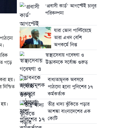
‘প্রবাসী কার্ড’ আগস্টেই চালুর
পরিকল্পনা
যারা ভোল পাল্টিয়েছে
তারা এখন বেশি
) পাঠানো
অপকর্মে লিপ্ত
েন।
স্বাস্থ্যসেবায় গবেষণা ও
্পরিক
উদ্ভাবনকে সর্বোচ্চ গুরুত্
তে গড়ে
করা হয়।
বাধ্যতামূলক অবসরে
 নিশ্চিত
পাঠানো হলো পুলিশের ১৭
কর্মকর্তাক
 হয়।
তীব্র খাদ্য ঝুঁকিতে পড়ার
আশঙ্কা বাংলাদেশের এক
কোটি