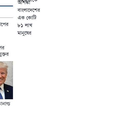
পের
ুক্তর
োনাল্ড