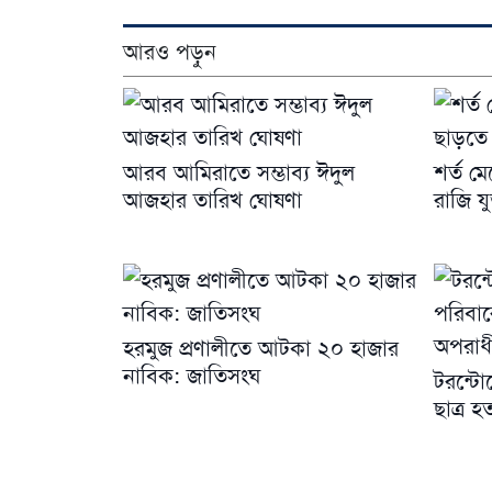
আরও পড়ুন
আরব আমিরাতে সম্ভাব্য ঈদুল
শর্ত ম
আজহার তারিখ ঘোষণা
রাজি যুক্
হরমুজ প্রণালীতে আটকা ২০ হাজার
নাবিক: জাতিসংঘ
টরন্টো
ছাত্র 