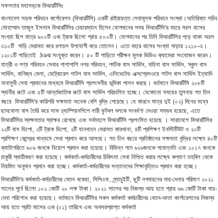
সফলতার
মহাসড়কে
বিআরটিসিঃ
।
(
)
বাংলাদেশ
সড়ক
পরিবহন
কর্পোরেশন
বিআরটিসি
একটি
রাষ্ট্রায়ত্ত
সেবামূলক
পরিবহন
সংস্থা
অতিরিক্ত
সচিব
'
মোহাম্মাদ
তাজুল
ইসলাম
বিআরটিসির
চেয়ারম্যান
হিসেব
যোগদানের
সময়
বিআরটিসি
র
বহরে
সচল
বাসের
।
সংখ্যা
ছিল
মাত্র
৯০০টি
এবং
ট্রাক
ছিলো
প্রায়
৫০০টি
যোগদানের
পর
তিনি
বিআরটিসির
পড়ে
থাকা
অচল
।
।
-
৩১০টি
গাড়ি
মেরামত
করে
চলাচল
উপযোগী
করে
তোলেন
এতে
বহরে
বাসের
সংখ্যা
দাড়ায়
১২১০
এ
।
।
১২০১টি
গাড়িতেই
ঠঞঝ
সংযুক্ত
করেন
৫০
টি
গাড়িতে
পরীক্ষন
মূলক
ভিডিও
ক্যামেরা
সংযোজন
করেন
,
,
,
যাত্রী
ও
পণ্য
পরিবহন
সেবার
পাশাপাশি
নগর
পরিবহন
পর্যটক
বাস
সার্ভিস
মহিলা
বাস
সার্ভিস
স্কুল
বাস
,
,
,
সার্ভিস
বাণিজ্য
মেলা
মেট্রোরেল
শাটল
বাস
সার্ভিস
এলিভেটেড
এক্সপ্রেসওয়ে
শাটল
বাস
সার্ভিস
ইত্যাদি
।
নানামুখী
সেবা
প্রদানের
মাধ্যমে
বিআরটিসি
প্রশংসনীয়
ভূমিকা
পালন
করছে
বর্তমানে
বিআরটিসি
২০৮টি
।
স্থানীয়
রুটে
এবং
৫টি
আর্ন্তজাতিক
রুটে
বাস
সার্ভিস
পরিচালিত
হচ্ছে
যেকোনো
সময়ের
তুলনায়
গত
তিন
।
'
(
)
বছরে
বিআরটিসি
র
কারিগরি
সক্ষমতা
অনেক
বেশি
বৃদ্ধি
পেয়েছে
যে
কারনে
মাত্র
দুই
০২
দিনের
মধ্যে
,
ছাদখোলা
বাস
তৈরি
করে
সাফ
চ্যাম্পিয়নশিপে
নারী
ফুটবল
দলকে
সংবর্ধণা
দেওয়া
সম্ভব
হয়েছে
এতে
।
বিআরটিসির
স্বক্ষমতার
স্বাক্ষর
রেখেছে
এবং
সর্বমহলে
বিআরটিসি
প্রশংসিত
হয়েছে
সারাদেশে
বিআরটিসির
,
,
,
২২টি
বাস
ডিপো
২টি
ট্রাক
ডিপো
২টি
যানবাহন
মেরামত
কারখানা
৪টি
প্রশিক্ষণ
ইনস্টিটিউট
ও
২০টি
।
প্রশিক্ষণ
কেন্দ্রের
মাধ্যমে
সেবা
প্রদান
করে
আসছে
গত
তিন
বছরে
প্রতিষ্ঠানের
সক্ষমতা
বৃদ্ধির
লক্ষ্যে
৪০টি
।
ক্যাটাগরিতে
৯০৬
জনকে
নিয়োগ
প্রদান
করা
হয়েছে
বিভিন্ন
পদে
৬২৯জনকে
পদোন্নতি
এবং
১০১৭
জনকে
।
-
চাকুরী
স্থায়ীকরণ
করা
হয়েছে
কর্মকর্তা
কর্মচারীদের
চিকিৎসা
সেবা
নিশ্চিত
করার
লক্ষ্যে
কল্যাণ
তহবিল
থেকে
।
।
-
নিয়মিত
অনুদান
প্রদান
করা
হচ্ছে
কর্মকর্তা
কর্মচারীদের
সন্তানদের
শিক্ষাবৃত্তিও
প্রদান
করা
হচ্ছে
'
-
,
,
,
-
বিআরটিসি
র
কর্মকর্তা
কর্মচারীদের
বেতন
বকেয়া
সিপিএফ
গ্র্যাচুইটি
ছুটি
নগদায়নের
দায়
দেনার
পরিমাণ
২০২১
।
-
সালের
পূর্বে
ছিলো
১০১
কোটি
২০
লক্ষ
টাকা
২০২১
সালের
পর
নিজস্ব
আয়
হতে
প্রায়
৬৬
কোটি
টাকা
দায়
।
-
দেনা
পরিশোধ
করা
হয়েছে
বর্তমানে
বিআরটিসির
সকল
কর্মকর্তা
কর্মচারীদের
বেতন
ভাতা
কর্পোরেশনের
নিজস্ব
(
)
আয়
হতে
প্রতি
মাসের
এক
০১
তারিখে
এবং
অবসরপ্রাপ্ত
কর্মকর্তা