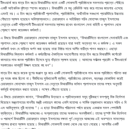
টীমওয়ার্ক
করে
মাত্র
তিন
বছরে
বিআরটিসির
মতো
একটি
লোকসানী
প্রতিষ্ঠানকে
সফলতার
প্রান্তে
পৌছিয়ে
।
একটি
আইকনিক
দৃষ্টান্ত
স্হাপন
করেছেন
বিআরটিসি
যে
শুধু
রেভিনিউ
আয়
করে
লাভের
জায়গায়
এসেছে
।
,
,
এমনই
নয়
এ
তিন
বছরে
প্রতিষ্ঠানটি
প্রশাসনিক
প্রাতিষ্ঠানিক
অর্থনৈতিক
সবগুলো
প্যারমিটারে
উচ্চতায়
।
পৌছাতে
স্বক্ষম
হয়েছেন
অবিশ্বাস্যভাবে
চেয়ারম্যান
ও
অতিরিক্ত
সচিব
মোহাম্মদ
তাজুল
ইসলামের
নেতৃত্বে
একটি
শক্তিশালী
টীমওয়ার্কে
সফলতার
স্বাক্ষর
রাখেন
বাংলাদেশ
সেনা
বাহিনী
ও
প্রশাসন
থেকে
।
প্রেষণে
আসা
কয়েকজন
কর্মকর্তা
, “
এ
বিষয়ে
বিআরটিসি
চেয়ারম্যান
মোহাম্মাদ
তাজুল
ইসলাম
বলেছেন
বিআরটিসিতে
বাংলাদেশ
সেনাবাহিনী
এবং
।
প্রশাসন
থেকে
প্রেষণে
আসা
কয়েকজন
কর্মকর্তা
রয়েছেন
যারা
সবাই
অত্যন্ত
সৎ
ও
কর্মদক্ষ
এ
সকল
।
কর্মকর্তা
যখন
যে
দায়িত্ব
অর্পণ
করা
হয়েছে
তারা
নিষ্ঠার
সাথে
অর্পিত
দায়ীত্ব
পালন
করছেন
এছাড়া
বিআরটিসির
বিদ্যমান
কর্মকর্তা
ও
কর্মচারীদের
ঐকান্তিক
সহযোগীতায়
মাত্র
তিন
বছরে
বিআরটিসি
কর্পোরেট
।
কালচারে
লাভ
জনক
প্রতিষ্ঠান
হিসেবে
ঘুড়ে
দাঁড়াতে
স্বক্ষম
হয়েছে
আমাদের
সর্বাত্মক
প্রচেষ্টা
ও
টীমওয়ার্কে
।
”
সরকারেরও
ভাবমূর্তি
উজ্জল
হয়েছে
বহু
গুন
মাত্র
তিন
বছরে
কয়েক
যুগের
জঞ্জাল
দূর
করে
একটি
লোকসানী
প্রতিষ্ঠানকে
লাভ
জনক
প্রতিষ্ঠানে
পরিণত
করা
।
,
,
খুব
সহজ
কাজ
ছিলো
না
দীর্ঘদিনের
সুবিধাভোগী
ব্যক্তি
প্রতিষ্ঠানের
রোসানল
ষড়যন্ত্র
মোকাবিলা
করেই
চেয়ারম্যান
মোহাম্মাদ
তাজুল
ইসলাম
এর
নেতৃত্বে
বিআরটিসির
বর্তমান
প্রশাসনকে
তাদের
লক্ষ্য
অনুযায়ী
।
।
কর্মসূচি
বাস্তবায়ন
করতে
হয়েছে
লক্ষ্যে
পৌঁছতে
হয়েছে
, “
এ
বিষয়ে
চেয়ারম্যান
জানান
বিআরটিসির
উন্নয়নে
ও
প্রতিবন্ধকতা
সমূহ
দূরীকরণে
ফলপ্রসু
দিক
নির্দেশনা
দিয়েছেন
মন্ত্রণালয়ের
মাননীয়
মন্ত্রী
ওবায়দুল
কাদের
এমপি
মহোদয়
ও
সার্বিক
তত্ত্বাবধান
করেছেন
সচিব
এ
বি
।
”
এম
আমিনুল্লাহ
নূরী
মহোদয়
এ
ছাড়া
বিআরটিসির
পরিচালনা
পর্ষদে
রয়েছে
একঝাক
সফল
পেশাজিবী
।
।
ব্যক্তিত্ব
বিআরটিসির
আজকের
এ
অগ্রযাত্রায়
তাদের
অবদানও
অনস্বীকার্য
তাদের
সুস্পষ্ট
দিক
নির্দেশনা
ও
পরামর্শে
বিআরটিসি
চেয়ারম্যান
তাজুল
ইসলামের
দক্ষতা
পূর্ণ
নেতৃত্বে
আজকের
এই
অবস্হানে
সাফল্যের
।
।
স্বাক্ষর
রাখতে
স্বক্ষম
হয়েছে
বিআরটিসি
লোকসানী
তকমা
থেকে
বের
হতে
পেরেছে
আগামীর
একটি