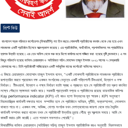
প্রিন্ট ভিউ
(
)
বাংলাদেশ
সড়ক
পরিবহন
কর্পোরেশন
বিআরটিসি
গত
তিন
বছরে
লোকসানী
প্রতিষ্ঠানের
বদনাম
থেকে
বের
হয়ে
এখন
।
,
,
লাভজনক
একটি
প্রতিষ্ঠান
হিসেবে
আত্মপ্রকাশ
করেছে
এর
প্রাতিষ্ঠানিক
অর্থনৈতিক
প্রশাসনিকসহ
সব
প্যারমিটারে
।
।
ব্যাপক
উন্নতি
হয়েছে
এর
হেড
অফিস
থেকে
শুরু
করে
ডিপো
কার্যালয়
গুলো
সজ্জিত
করা
হয়েছে
দৃষ্টি
নন্দনভাবে
এ
সব
কিছুর
পরিবর্তন
হয়েছে
বর্তমান
চেয়ারম্যান
ও
অতিরিক্ত
সচিব
মোহাম্মদ
তাজুল
ইসলাম
২০২১
সালের
৭
ফেব্রুয়ারি
।
।
যোগদানের
পর
তিনি
প্রতিষ্ঠানটি
সাজিয়েছেন
একটি
সর্বাধুনিক
মানের
কর্পোরেট
অফিসের
আদলে
, “
এ
বিষয়ে
চেয়ারম্যান
মোহাম্মাদ
তাজুল
ইসলাম
বলেন
একটি
লোকসানী
প্রতিষ্ঠানকে
লাভজনক
প্রতিষ্ঠানে
,
রূপান্তরিত
করতে
প্রয়োজন
দক্ষ
একজন
সংগঠকের
নেতৃত্বে
একটি
শক্তিশালী
টিমওয়ার্ক
উদ্যোগ
ও
লক্ষ
।
,
নির্ধারন
টীমওয়ার্ক
উদ্যোগ
ও
লক্ষ্য
নির্ধারণ
যতটা
স্বচ্ছ
ও
প্রচ্ছন্ন
হবে
সে
প্রতিষ্ঠানটি
তত
দ্রুত
কাংখিত
।
লক্ষ্যে
পৌছতে
স্বক্ষমতা
অর্জন
করে
সরকারী
প্রত্যেকটা
দপ্তর
ও
প্রতিষ্ঠানের
রয়েছে
ডায়নামিক
কতিপয়
।
Kay performance indicator (KPI)
KPI
এই
কচও
হলো
উন্নয়নের
মূল
স্মারক
অনুসরণে
,
,
,
নিয়মতান্ত্রিক
কার্যাবলী
দক্ষতার
সাথে
সম্পাদিত
হলে
সে
প্রতিষ্ঠানে
অনিয়ম
দূর্নীতি
অব্যবস্হাপনা
লোকসান
।
,
,
থাকতে
পারে
না
একজন
দক্ষ
অভিজ্ঞ
যোগ্য
সংগঠক
যখন
দেশাত্ববোধের
জায়গা
থেকে
তার
দৈনন্দিন
।
কার্যাবলী
সম্পাদন
করতে
থাকেন
তখন
সে
প্রতিষ্ঠানটি
উন্নতির
চূড়ায়
পৌঁছে
খুব
স্বল্পতম
সময়ে
আমি
সে
।
।
”
কাজটি
করার
চেষ্টা
করেছি
এতে
শতভাগ
সফলতাও
পেয়েছি
(
)
বিআরটিসির
বর্তমান
চেয়ারম্যান
অতিরিক্ত
সচিব
তাজুল
ইসলাম
প্রাতিষ্ঠানিক
কচও
অনুযায়ী
নিরলসভাবে