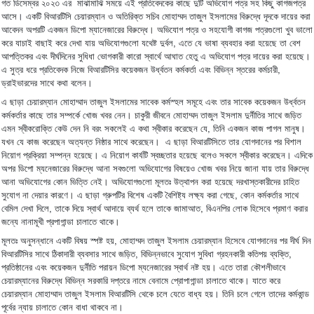
গত
ডিসেম্বর
২০২৩
এর
মাঝামাঝি
সময়ে
এই
প্রতিবেদকের
কাছে
দুটি
অভিযোগ
পত্র
সহ
কিছু
কাগজপত্র
।
আসে
একটি
বিআরটিসি
চেয়ারম্যান
ও
অতিরিক্ত
সচিব
মোহাম্মদ
তাজুল
ইসলামের
বিরুদ্ধে
দূদকে
দায়ের
করা
।
আবেদন
অপরটি
একজন
ডিপো
ম্যানেজারের
বিরুদ্ধে
অভিযোগ
পত্র
ও
সহযোগী
কাগজ
পত্রগুলো
খুব
ভালো
,
করে
যাচাই
বাছাই
করে
দেখা
যায়
অভিযোগগুলো
যথেষ্ট
দুর্বল
এতে
যে
ভাষা
ব্যবহার
করা
হয়েছে
তা
বেশ
।
আপত্তিকর
এবং
দীর্ঘদিনের
সুধিধা
ভোগকারী
কারো
স্বার্থে
আঘাত
হেতু
এ
অভিযোগ
পত্র
দায়ের
করা
হয়েছে
,
এ
সুত্র
ধরে
প্রতিবেদক
নিজে
বিআরটিসির
কয়েকজন
উর্ধ্বতন
কর্মকর্তা
এবং
বিভিন্ন
স্তরের
কর্মচারী
।
ড্রাইভারদের
সাথে
কথা
বলেন
এ
ছাড়া
চেয়ারম্যান
মোহাম্মাদ
তাজুল
ইসলামের
সাবেক
কর্মস্হল
সমূহে
এবং
তার
সাবেক
কয়েকজন
উর্ধ্বতন
।
কর্মকর্তার
কাছে
তার
সম্পর্কে
খোজ
খবর
নেন
চাকুরী
জীবনে
মোহাম্মদ
তাজুল
ইসলাম
দুর্নীতির
সাথে
জড়িত
।
,
এমন
স্বীকরোক্তি
কেউ
দেন
নি
বরং
সকলেই
এ
কথা
স্বীকার
করেছেন
যে
তিনি
একজন
কাজ
পাগল
মানুষ
।
যখন
যে
কাজ
করেছেন
অত্যন্ত
নিষ্ঠার
সাথে
করেছেন
এ
ছাড়া
বিআরটিসিতে
তার
যোগদানের
পর
বিশাল
।
।
নিয়োগ
প্রক্রিয়া
সম্পন্ন
হয়েছে
এ
নিয়োগ
কার্যটি
স্বচ্ছতার
হয়েছে
বলেও
সকলে
স্বীকার
করেছেন
এদিকে
অপর
ডিপো
ম্যনেজারের
বিরুদ্ধে
আনা
সবগুলো
অভিযোগের
বিষয়েও
খোজ
খবর
নিয়ে
জানা
যায়
তার
বিরুদ্ধে
।
আনা
অভিযোগের
কোন
ভিত্তি
নেই
অভিযোগগুলো
মূলতঃ
উত্থাপন
করা
হয়েছে
দরখাস্তকারীদের
চাহিত
।
,
সুযোগ
না
দেয়ার
কারণে
এ
ছাড়া
গ্রুপটির
বিশেষ
একটি
বৈশিষ্ট্য
লক্ষ্য
করা
গেছে
কোন
কর্মকর্তার
সাথে
,
,
বেমিল
দেখা
দিলে
তাকে
দিয়ে
স্বার্থ
আদায়ে
ব্যর্থ
হলে
তাকে
জামাআত
বিএনপির
লোক
হিসেবে
প্রমাণ
করার
।
জন্যে
নানামূখী
প্রপাগান্ডা
চালাতে
থাকে
,
মূলতঃ
অনুসন্ধানে
একটি
বিষয়
স্পষ্ট
হয়
মোহাম্মদ
তাজুল
ইসলাম
চেয়ারম্যান
হিসেবে
যোগদানের
পর
দীর্ঘ
দিন
,
,
বিআরটিসির
সাথে
ঠিকাদারী
ব্যবসার
সাথে
জড়িত
বিভিন্নভাবে
সুযোগ
সুবিধা
গ্রহনকারী
কতিপয়
ব্যক্তি
।
প্রতিষ্ঠানের
এবং
কয়েকজন
দুর্নীতি
পরায়ন
ডিপো
ম্যনেজারের
স্বার্থ
নষ্ট
হয়
এতে
তারা
কৌশলীভাবে
।
চেয়ারম্যানের
বিরুদ্ধে
বিভিন্ন
সরকারি
দপ্তরে
নামে
বেনামে
প্রোপাগান্ডা
চালাতে
থাকে
যাতে
করে
।
চেয়ারম্যান
মোহাম্মাদ
তাজুল
ইসলাম
বিআরটিসি
থেকে
চলে
যেতে
বাধ্য
হয়
তিনি
চলে
গেলে
তাদের
কর্মকান্ড
।
পূর্বের
ন্যায়
চালাতে
কোন
বাধা
থাকবে
না