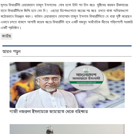
মূলতঃ
বিআরটিসি
চেয়ারম্যান
তাজুল
ইসলামের
দোষ
হলো
তিনি
গত
তিন
বছর
মুষ্ঠিমেয়
কয়জন
ঠিকাদারের
।
হাতে
বিআরটিসিকে
জিম্মি
হতে
দেন
নি
এছাড়া
ডিপোগুলোতে
বছরের
পর
বছর
চলতে
থাকা
অনিয়মগুলো
।
কঠোরভাবে
নিয়ন্ত্রন
করন
বর্তমান
চেয়ারম্যান
মোহাম্মাদ
তাজুল
ইসলাম
বিআরটিসিতে
যে
ধারা
সৃষ্টি
করেছেন
এভাবে
চলতে
থাকলে
আগামী
কয়েক
বছরে
বিআরটিসি
হবে
একটি
মজবুত
অর্থনৈতিক
ভীতের
শক্তিশালী
সরকারি
।
একটি
প্রতিষ্ঠান
জাতীয়
আরও পড়ুন
গাজী নজরুল ইসলামকে জামায়াত থেকে বহিষ্কার