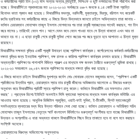
(
)
,
ও
কর্মচারীদের
প্রতি
তিন
০৩
মাস
অন্তর
অন্তর
গ্র্যাচুইটি
সিপিএফ
ও
ছুটি
নগদায়নের
টাকা
পরিশোধ
করা
।
'
-
.
হচ্ছে
বিআরটিসি
তে
প্রথমবারের
মত
২০২২
২০২৩
অর্থবছরে
২৬৮৭
জনকে
৪
১৪
কোটি
টাকা
শ্রান্তি
।
,
,
,
,
বিনোদন
ভাতা
প্রদান
করা
হয়েছে
বিআরটিসির
মদনপুর
নরসিংদীী
মুক্তারপুর
মিরপুর
বরিশাল
সহ
কয়েকটি
-
রুটের
ড্রাইভার
সহ
কর্মচারীদের
কাছে
এ
বিষয়ে
ভিন্ন
ভিন্নভাবে
জানতে
চাইলে
অভিন্নভাবে
তারা
জানায়
,
বর্তমান
চেয়ারম্যান
মোহাম্মাদ
তাজুল
ইসলাম
যোগদানের
পর
তারা
চাকুরী
স্বাচ্ছন্ধের
সাথেই
করছেন
গত
তিন
।
বছর
মাসের
১
তারিখেই
বেতন
পান
আগে
যেমন
কবে
বেতন
পাওয়া
যাবে
সে
চিন্তা
থাকতো
এখন
আর
তা
।
ভাবতে
হয়
না
এ
ছাড়া
চাকুরী
শেষে
চাকুরী
সুবিধা
পেতে
বছরের
পর
বছর
ঘুড়তে
হবে
আপাতত
এ
চিন্তা
মুক্ত
।
রয়েছেন
।
-
বিআরটিসির
সক্ষমতা
বৃদ্ধির
একটি
প্রকৃষ্ট
উদাহরণ
হচ্ছে
প্রশিক্ষণ
কার্যক্রম
কর্পোরেশনের
কর্মকর্তা
কর্মচারীদের
।
,
দক্ষতা
বৃদ্ধির
জন্য
ইনহাউজ
প্রশিক্ষণ
দক্ষ
চালক
ও
কারিগর
প্রশিক্ষণ
কার্যক্রম
চলমান
রয়েছে
বিআরটিসি
।
অভ্যন্তরীণ
প্রশিক্ষণের
পাশাপাশি
বিভিন্ন
প্রকল্প
এর
মাধ্যমে
দক্ষ
জনবল
তৈরীতে
গুরুত্বপূর্ণ
ভূমিকা
রাখছে
।
-
,
২০২২
২৩
সময়কালে
২৬
০৪৭
জনকে
প্রশিক্ষণের
মাধ্যমে
দক্ষতা
বৃদ্ধি
করা
হয়েছে
, “
এ
বিষয়ে
জানতে
চাইলে
বিআরটিসির
মুখপাত্র
কর্নেল
মোঃ
মোবারক
হোসেন
মজুমদার
বলেন
প্রশিক্ষণ
একটি
,
প্রতিষ্ঠানের
উন্নতির
প্রান
চেয়ারম্যান
স্যার
তার
চাকুরী
জীবনের
অভিজ্ঞতার
আলোকে
এ
বিষয়ের
গুরুত্ব
।
অনুধাবন
করে
বিআরটিসির
প্রতিটি
স্তরে
প্রশিক্ষণ
চালু
করেন
বর্তমানে
বিআরটিসি
এর
সফলতাও
ভোগ
।
’
/
করছে
প্রত্যেক
ডিপো
ইউনিটে
অনলাইন
সিসি
ক্যামেরা
স্থাপনের
মাধ্যমে
সকল
কার্যক্রম
মনিটরিং
এর
।
,
-
,
-
,
আওতায়
আনা
হয়েছে
আধুনিক
ডিজিটাল
প্রযুক্তি
ওয়াই
ফাই
সুবিধা
ই
টিকেটিং
ফ্লিট
ম্যানেজমেন্ট
।
সফটওয়্যারে
ব্যবহারের
মধ্য
দিয়ে
উন্নত
পরিবহন
সেবা
দেয়া
হচ্ছে
বর্তমান
চেয়ারম্যান
ও
অতিরিক্ত
সচিব
।
মোহাম্মাদ
তাজুল
ইসলামের
নেতৃত্বে
স্মার্ট
বাংলাদেশ
বিনির্মাণেও
গুরুত্বপূর্ণ
অংশীদার
হতে
যাচ্ছে
বিআরটিসি
উন্নয়ন
ও
অগ্রগতির
এ
ধারা
অভ্যহত
থাকলে
বিআরটিসিকে
পিছন
ফিরে
তাকাতে
হবে
না
বলে
মনে
করছেন
।
সংশ্লিষ্ট
অনেকে
চেয়ারম্যানের
বিরুদ্ধে
অভিযোগের
অনুসন্ধানঃ