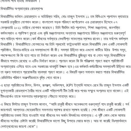
।
সোনালী
পথে
হাটছে
বিআরটিসি
বিআরটিসির
অগ্রযাত্রার
রোডম্যাপঃ
,
বিআরটিসির
বর্তমান
চেয়ারম্যান
ও
অতিরিক্ত
সচিব
মোঃ
তাজুল
ইসলাম
১১
তম
বিসিএসে
প্রশাসন
ক্যাডারে
।
সরকারি
চাকুরীতে
যোগদান
করেন
বাংলাদেশ
সড়ক
পরিবহণ
কর্পোরেশন
এর
চেয়ারম্যান
হিসেবে
০৭
।
,
,
ফেব্রুয়ারি
২০২১
তারিখে
যোগদান
করেছেন
তিনি
দীর্ঘদিন
মাঠ
প্রশাসন
শিক্ষা
মন্ত্রণালয়
জনশক্তি
কর্মসংস্থান
ও
প্রশিক্ষণ
ব্যুরো
এবং
কৃষি
মন্ত্রণালয়সহ
অন্যান্য
মন্ত্রণালয়ে
বিভিন্ন
মন্ত্রনালয়ে
গুরুত্বপূর্ণ
।
।
পদে
দায়িত্ব
পালন
করেন
কর্ম
জীবনের
সর্বস্তরে
মেধাদীপ্ত
সাফল্যের
স্বাক্ষর
রাখেন
তার
সর্বশেষ
কর্মস্থল
।
বিআরটিসি
বিআরটিসিতে
যোগদানের
পর
তিনি
প্রথমেই
ফাইন্ডআউট
করেন
বিআরটিসি
কেন
একটি
লোকসানী
।
,
-
,
প্রতিষ্ঠান
ভিতরে
বাহিরে
এর
সমস্যাগুলো
কী
কী
সমস্যা
চিহ্নিত
করে
এগুলো
কাটিয়ে
উঠার
উপায়
সমূহ
পদক্ষেপগুলো
কি
কি
হতে
পারে
তা
নির্ধারণ
করেন
এবং
বিআরটিসির
পুন্জিভূত
দায়
বা
লোন
সমূহ
বিআরটিসিকে
।
কীভাবে
পশ্চাদে
রেখেছে
ও
এটিও
নির্ধারণ
করেন
প্রণয়ন
করেন
কি
কি
পরিকল্পনা
গ্রহণ
করলে
প্রতিষ্ঠানটি
।
-
অগ্রযাত্রায়
এগিয়ে
যাবে
এবং
সরকারের
ভাবমূর্তি
উজ্জল
হবে
এর
কর্মকর্তা
কর্মচারীদের
সমস্যাবলী
চিহ্নিত
করে
।
তা
দ্রুত
সমাধানে
প্রয়োজনীয়
ব্যবস্থা
গ্রহণ
করেন
এ
বিষয়টি
দ্রুত
সমাধান
করতে
পারায়
বিআরটিসির
।
রেভিনিউর
পরিমাণ
অকল্পনীয়ভাবে
বৃদ্ধি
পেতে
থাকে
,
,
,
, KPI
এ
ছাড়া
প্রতিষ্ঠানের
মিশন
ভিশন
রূপকল্প
অভিলক্ষ্য
ইত্যাদি
সামনে
রেখে
মিঃ
তাজুল
ইসলাম
একটি
।
যুগান্তকারী
রোডম্যাপ
তৈরীর
সাথে
একটি
শক্তিশালী
টীম
তৈরী
করে
পথের
সম্মুখে
অগ্রসর
হতে
থাকেন
এই
।
টীমওয়ার্কও
তাকে
সফলতার
দ্বারপ্রন্তে
পৌছতে
সাহায্য
করে
।
, “
এ
বিষয়ে
মিস্টার
তাজুল
ইসলাম
জানান
আমি
চাকুরী
জীবনে
অনেকগুলো
গুরুত্বপূর্ণ
পদে
চাকুরী
করেছি
সর্ব
।
জায়গায়ই
আল্লাহর
মেহেরবানীতে
সফলতার
স্বাক্ষর
রাখতে
স্বক্ষম
হয়েছি
শেষ
জীবনে
একটি
লোকসানী
।
প্রতিষ্ঠানের
তকমা
নিয়ে
যাওয়াটা
সারা
জীবনের
সব
অর্জন
বিসর্জনের
নামান্তর
এ
দৃষ্টি
কোন
থেকে
আমার
।
জীবনের
সর্বোচ্চ
চেষ্টাটা
করেছি
বিআরটিসিকে
ভালো
কিছু
উপহার
দেয়ার
জন্য
আর
যা
করেছি
নিঃস্বার্থভাবে
।
”
দেশাত্ববোধের
জায়গা
থেকে