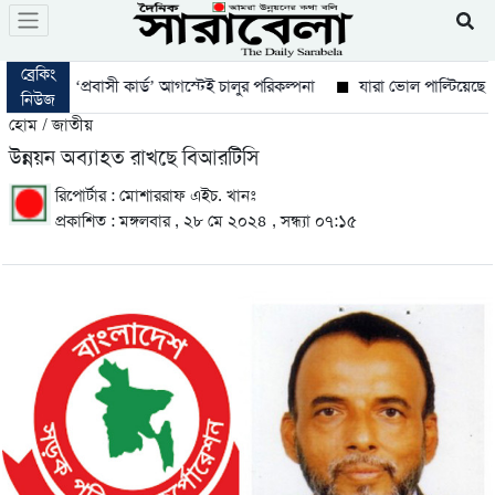
ব্রেকিং
‘প্রবাসী কার্ড’ আগস্টেই চালুর পরিকল্পনা
যারা ভোল পাল্টিয়েছে তারা এখন 
নিউজ
হোম / জাতীয়
উন্নয়ন অব্যাহত রাখছে বিআরটিসি
রিপোর্টার : মোশাররাফ এইচ. খানঃ
প্রকাশিত : মঙ্গলবার , ২৮ মে ২০২৪ , সন্ধ্যা ০৭:১৫