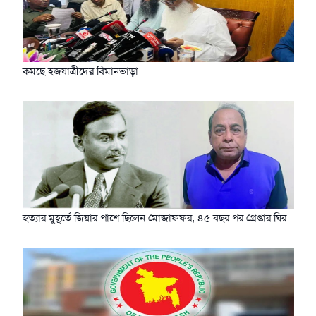
কমছে হজযাত্রীদের বিমানভাড়া
হত্যার মুহূর্তে জিয়ার পাশে ছিলেন মোজাফফর, ৪৫ বছর পর গ্রেপ্তার ঘির