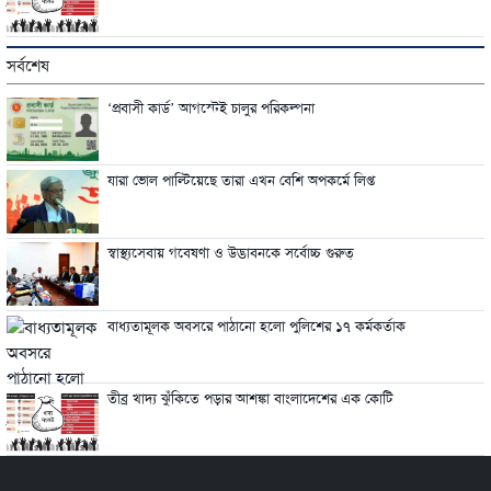
সর্বশেষ
‘প্রবাসী কার্ড’ আগস্টেই চালুর পরিকল্পনা
যারা ভোল পাল্টিয়েছে তারা এখন বেশি অপকর্মে লিপ্ত
স্বাস্থ্যসেবায় গবেষণা ও উদ্ভাবনকে সর্বোচ্চ গুরুত্
বাধ্যতামূলক অবসরে পাঠানো হলো পুলিশের ১৭ কর্মকর্তাক
তীব্র খাদ্য ঝুঁকিতে পড়ার আশঙ্কা বাংলাদেশের এক কোটি