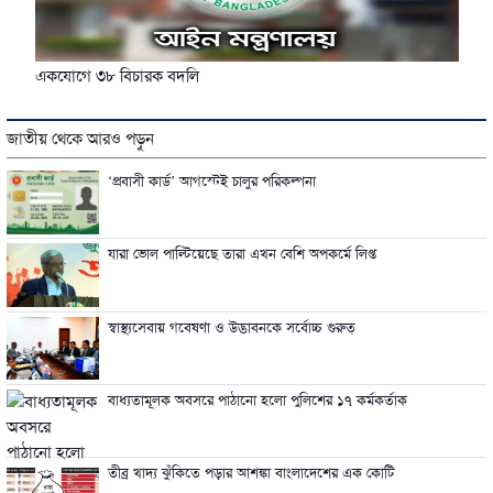
একযোগে ৩৮ বিচারক বদলি
জাতীয় থেকে আরও পড়ুন
‘প্রবাসী কার্ড’ আগস্টেই চালুর পরিকল্পনা
যারা ভোল পাল্টিয়েছে তারা এখন বেশি অপকর্মে লিপ্ত
স্বাস্থ্যসেবায় গবেষণা ও উদ্ভাবনকে সর্বোচ্চ গুরুত্
বাধ্যতামূলক অবসরে পাঠানো হলো পুলিশের ১৭ কর্মকর্তাক
তীব্র খাদ্য ঝুঁকিতে পড়ার আশঙ্কা বাংলাদেশের এক কোটি