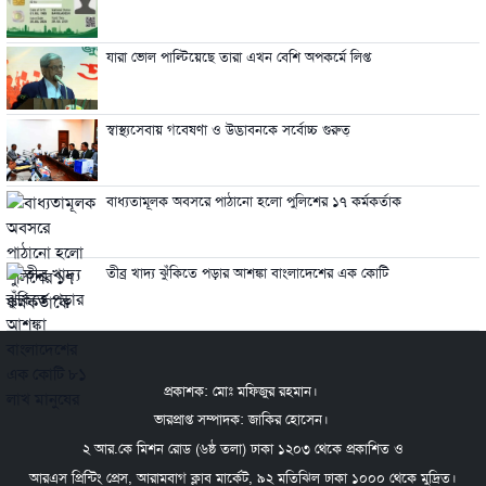
যারা ভোল পাল্টিয়েছে তারা এখন বেশি অপকর্মে লিপ্ত
স্বাস্থ্যসেবায় গবেষণা ও উদ্ভাবনকে সর্বোচ্চ গুরুত্
বাধ্যতামূলক অবসরে পাঠানো হলো পুলিশের ১৭ কর্মকর্তাক
তীব্র খাদ্য ঝুঁকিতে পড়ার আশঙ্কা বাংলাদেশের এক কোটি
প্রকাশক: মোঃ মফিজুর রহমান।
ভারপ্রাপ্ত সম্পাদক: জাকির হোসেন।
২ আর.কে মিশন রোড (৬ষ্ঠ তলা) ঢাকা ১২০৩ থেকে প্রকাশিত ও
আরএস প্রিন্টিং প্রেস, আরামবাগ ক্লাব মার্কেট, ৯২ মতিঝিল ঢাকা ১০০০ থেকে মুদ্রিত।