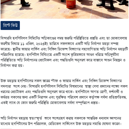
প্রিন্ট ভিউ
বিআরবি হসপিটালস লিমিটেড অগ্নিকাণ্ডের সময় জরুরি পরিস্থিতিতে প্রস্তুতি এবং তা মোকাবেলায়
করণীয় বিষয়ে ১১ এপ্রিল, ২০২৩ইং তারিখে সফলভাবে একটি অগ্নি নির্বাপন মহড়া সম্পন্ন
করেছে। স্থানীয় ফায়ার সার্ভিস এবং সিভিল ডিফেন্স বিভাগের সহযোগিতায় অগ্নি নির্বাপন মহড়াটি
পরিচালিত হয়েছে। হসপিটাল বিল্ডিংয়ে একটি অংশে কৃত্রিমভাবে আগুন ধরিয়ে অগ্নিদুর্ঘটনা
পরিস্থিতিতে অগ্নি নির্বাপনের প্রোটোকল এবং পদ্ধতিগুলি অনুসরণ করে বাস্তাবে আগুন নিয়ন্ত্রন ও
নির্বাপন করা হয়।
উক্ত মহড়ায় হসপিটালের সকল স্তরের স্টাফ ও ফায়ার সার্ভিস এবং সিভিল ডিফেন্স বিভাগের
সদস্যরা অংশ নেয়। বিআরবি হসপিটালস লিমিটেড বিশ্বমানের স্বাস্থ্য সেবা প্রদানের লক্ষ্যে সকল
ধরনের প্রোটোকল এবং পদ্ধতিগুলি অনুসরণ করে থাকে। হসপিটালে আগত রোগী, দর্শনার্থী ও
কর্মরত সকলের জন্য একটি নিরাপদ এবং সুরক্ষিত পরিবেশ প্রদানে কর্তৃপক্ষ সর্বদা প্রতিশ্রুতিবদ্ধ,
একই সাথে যে কোন জরুরি পরিস্থিতি মোকাবেলায় সর্বদা সম্পূর্ণরূপে প্রস্তুত।
অগ্নি নির্বাপন মহড়ায় স্বতঃস্ফূর্ত ভাবে অংশগ্রহণ করায় সকলকে আন্তরিক ধন্যবাদ জ্ঞাপনের
মাধ্যেম হসপিটালের উপ পরিচালক, মেডিকেল সার্ভিসেস উক্ত মহড়ার সমাপ্তি ঘোষনা করেন।