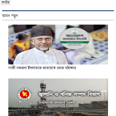
জাতীয়
আরও পড়ুন
গাজী নজরুল ইসলামকে জামায়াত থেকে বহিষ্কার