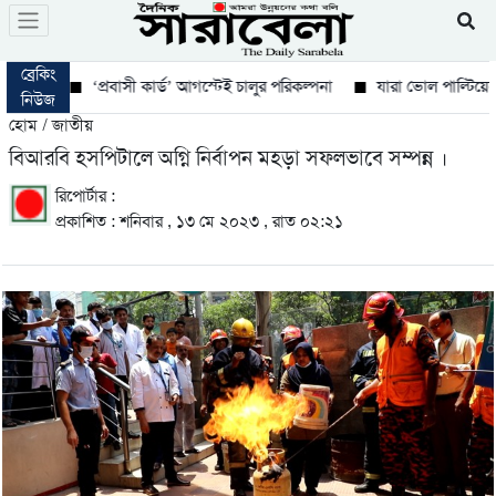
ব্রেকিং
‘প্রবাসী কার্ড’ আগস্টেই চালুর পরিকল্পনা
যারা ভোল পাল্টিয়েছে তারা
নিউজ
হোম / জাতীয়
বিআরবি হসপিটালে অগ্নি নির্বাপন মহড়া সফলভাবে সম্পন্ন ।
রিপোর্টার :
প্রকাশিত : শনিবার , ১৩ মে ২০২৩ , রাত ০২:২১