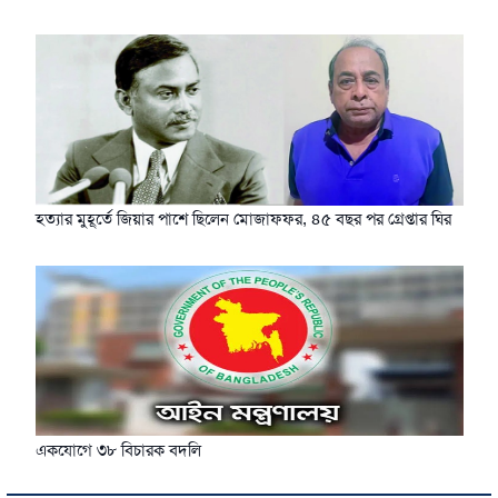
হত্যার মুহূর্তে জিয়ার পাশে ছিলেন মোজাফফর, ৪৫ বছর পর গ্রেপ্তার ঘির
একযোগে ৩৮ বিচারক বদলি