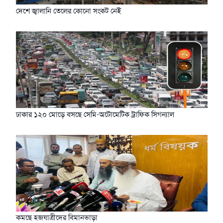
দেশে জ্বালানি তেলের কোনো সংকট নেই
ঢাকার ১২০ মোড়ে বসছে সেমি-অটোমেটিক ট্রাফিক সিগন্যাল
কমছে হজযাত্রীদের বিমানভাড়া