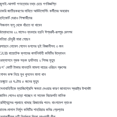
ট গণহত্যার তথ্য চেয়ে গণবিজ্ঞপ্তি
য়করণের দাবিতে আউটসোর্সিং কর্মীদের অবরোধ
াও শিক্ষার্থীদের
ু থেকে বাঁচতে যা খাবেন
২২ মাসেও ব্যবহার হয়নি ঈশ্বরদী-রূপপুর রেলপথ
রী মারা গেছেন
েল পেলেন গুগলের দুই বিজ্ঞানীসহ ৩ জন
েক ক্লাবের কার্যনির্বাহী কমিটির উদ্বোধন
ৃথক সড়ক দুর্ঘটনায় ২ শিশুর মৃত্যু
াকার মানহানি মামলা দায়ের ওরিয়ন গ্রুপের
নিয়ে মুখ খুললেন মালা খান
 ঘণ্টায় ৫ জনের মৃত্যু
ে ম্যাজিস্ট্রেসি ক্ষমতা দেওয়ার কারণ জানালেন স্বরাষ্ট্র উপদেষ্টা
ও ছাড়া পাচ্ছেন না সাবেক বিচারপতি মানিক
ের প্রবাহে থামছে রিজার্ভের পতন: বাংলাদেশ ব্যাংক
নির্মূল কমিটির শাহরিয়ার কবির গ্রেপ্তার
র দুটি নির্দেশনা দিলো আওয়ামী লীগ