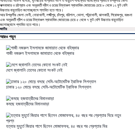
আবহাওয়া অফিস বলেছে, ঘূর্ণিঝড়ের অগ্রবর্তী অংশ ও বায়ুচাপ পার্থক্যের আধিক্যের প্রভাবে উপকূলীয় জেলা
কক্সবাজার ও চট্টগ্রাম এবং অদূরবর্তী দ্বীপ ও চরের নিম্নাঞ্চল স্বাভাবিক জোয়ারের চেয়ে ৮ থেকে ১২ ফুট বেশি
উচ্চতার বায়ুতাড়িত জলোচ্ছ্বাসে প্লাবিত হতে পারে।
আর উপকূলীয় জেলা ফেনী, নোয়াখালী, লক্ষ্মীপুর, চাঁদপুর, বরিশাল, ভোলা, পটুয়াখালী, ঝালকাঠি, পিরোজপুর, বরগুনা
এবং অদূরবর্তী দ্বীপ ও চরের নিম্নাঞ্চল স্বাভাবিক জোয়ারের চেয়ে ৫ থেকে ৭ ফুট বেশি উচ্চতার বায়ুতাড়িত
জলোচ্ছ্বাসে প্লাবিত হতে পারে।
জাতীয়
আরও পড়ুন
গাজী নজরুল ইসলামকে জামায়াত থেকে বহিষ্কার
দেশে জ্বালানি তেলের কোনো সংকট নেই
ঢাকার ১২০ মোড়ে বসছে সেমি-অটোমেটিক ট্রাফিক সিগন্যাল
কমছে হজযাত্রীদের বিমানভাড়া
হত্যার মুহূর্তে জিয়ার পাশে ছিলেন মোজাফফর, ৪৫ বছর পর গ্রেপ্তার ঘির