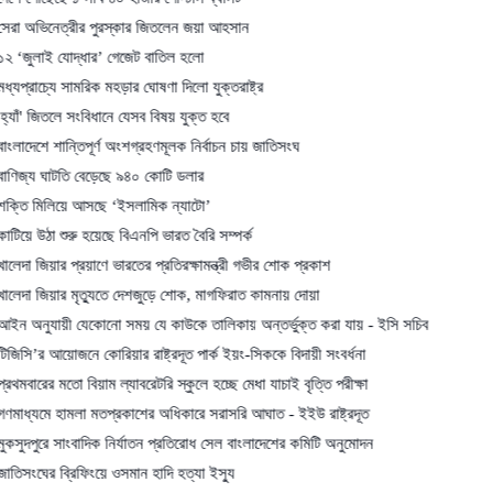
েত্রীর পুরস্কার জিতলেন জয়া আহসান
যোদ্ধার’ গেজেট বাতিল হলো
ে সামরিক মহড়ার ঘোষণা দিলো যুক্তরাষ্ট্র
লে সংবিধানে যেসব বিষয় যুক্ত হবে
ান্তিপূর্ণ অংশগ্রহণমূলক নির্বাচন চায় জাতিসংঘ
টতি বেড়েছে ৯৪০ কোটি ডলার
িয়ে আসছে ‘ইসলামিক ন্যাটো’
শুরু হয়েছে বিএনপি ভারত বৈরি সম্পর্ক
র প্রয়াণে ভারতের প্রতিরক্ষামন্ত্রী গভীর শোক প্রকাশ
ার মৃত্যুতে দেশজুড়ে শোক, মাগফিরাত কামনায় দোয়া
য়ী যেকোনো সময় যে কাউকে তালিকায় অন্তর্ভুক্ত করা যায় - ইসি সচিব
য়োজনে কোরিয়ার রাষ্ট্রদূত পার্ক ইয়ং-সিককে বিদায়ী সংবর্ধনা
মতো বিয়াম ল্যাবরেটরি স্কুলে হচ্ছে মেধা যাচাই বৃত্তি পরীক্ষা
হামলা মতপ্রকাশের অধিকারে সরাসরি আঘাত - ইইউ রাষ্ট্রদূত
 সাংবাদিক নির্যাতন প্রতিরোধ সেল বাংলাদেশের কমিটি অনুমোদন
ব্রিফিংয়ে ওসমান হাদি হত্যা ইস্যু