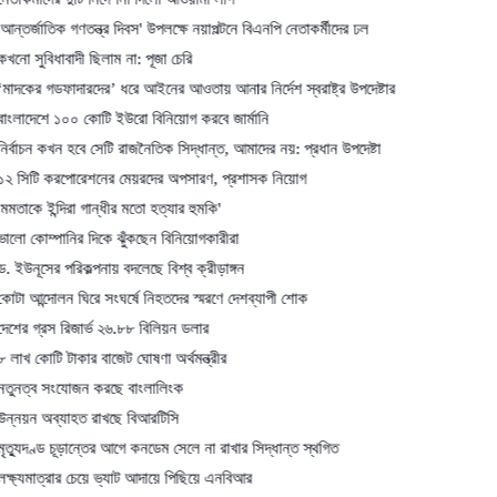
ক গণতন্ত্র দিবস' উপলক্ষে নয়াপল্টনে বিএনপি নেতাকর্মীদের ঢল
বাদী ছিলাম না: পূজা চেরি
ফাদারদের’ ধরে আইনের আওতায় আনার নির্দেশ স্বরাষ্ট্র উপদেষ্টার
১০০ কোটি ইউরো বিনিয়োগ করবে জার্মানি
খন হবে সেটি রাজনৈতিক সিদ্ধান্ত, আমাদের নয়: প্রধান উপদেষ্টা
রপোরেশনের মেয়রদের অপসারণ, প্রশাসক নিয়োগ
দিরা গান্ধীর মতো হত্যার হুমকি'
ানির দিকে ঝুঁকছেন বিনিয়োগকারীরা
পরিকল্পনায় বদলেছে বিশ্ব ক্রীড়াঙ্গন
লন ঘিরে সংঘর্ষে নিহতদের স্মরণে দেশব্যাপী শোক
 রিজার্ভ ২৬.৮৮ বিলিয়ন ডলার
 টাকার বাজেট ঘোষণা অর্থমন্ত্রীর
ংযোজন করছে বাংলালিংক
্যাহত রাখছে বিআরটিসি
 চূড়ান্তের আগে কনডেম সেলে না রাখার সিদ্ধান্ত স্থগিত
রার চেয়ে ভ্যাট আদায়ে পিছিয়ে এনবিআর