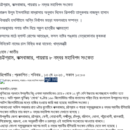
 কক্সবাজার, পায়রায় ৮ নম্বর মহাবিপদ সংকেত
 ইসলামিয়া মাদ্রাসায় অনুদান দিলেন শিল্পপতি তালুকদার নাজমুল হাসান
িটালে অগ্নি নির্বাপন মহড়া সফলভাবে সম্পন্ন ।
গলায় ফাঁস দিয়ে স্কুল ছাত্রীর আত্মহত্যা
 ব্লাস্ট রোগের আতঙ্কে, ফসল নষ্টের শঙ্কায় নেত্রকোনার কৃষকরা
ের চাল বিক্রি করা যাবেনা: খাদ্যমন্ত্রী
হোম / জাতীয়
চট্টগ্রাম, কক্সবাজার, পায়রায় ৮ নম্বর মহাবিপদ সংকেত
রিপোর্টার :
প্রকাশিত : শনিবার , ১৩ মে ২০২৩ , সকাল ১০:০০
প্রিন্ট ভিউ
অনলাইন ডেস্ক:
ঘূর্ণিঝড়ের প্রভাবে উপকূলীয় নিচু এলাকা স্বাভাবিকের চেয়ে ৮ থেকে ১২ ফুট বেশি উচ্চতার জলোচ্ছ্বাসে প্লাবিত হতে
অতি প্রবল ঘূর্ণিঝড় ‘মোখা’ ঘণ্টায় ১৬০ কিলোমিটার গতির বাতাসের শক্তি নিয়ে বাংলাদেশ উপকূলের সাড়ে
পরে।
আটশ কিলোমিটারের মধ্যে হাজির হওয়ায় জারি করা হয়েছে মহাবিপদ সংকেত।
আবহাওয়া অফিস শুক্রবার রাত ৯টার বুলেটিনে কক্সবাজার, চট্টগ্রাম ও পায়রা সমুদ্রবন্দরকে ৪ নম্বর স্থানীয় হুঁশিয়ারি
সংকেত নামিয়ে তার বদলে ৮ নম্বর মহাবিপদ সংকেত দেখাতে বলেছে।
উপকূলীয় জেলা কক্সবাজার, চট্টগ্রাম, ফেনী, নোয়াখালী, লক্ষ্মীপুর, চাঁদপুর, বরিশাল, ভোলা, পটুয়াখালী, ঝালকাঠি,
পিরোজপুর, বরগুনা, এবং অদূরবর্তী দ্বীপ ও চরসমূহ এই মহাবিপদ সংকেতের আওতায় থাকবে।
এছাড়া মোংলা সমুদ্রবন্দরকে আগের মতই ৪ নম্বর স্থানীয় হুঁশিয়ারি সংকেত দেখিয়ে যেতে বলা হয়েছে।