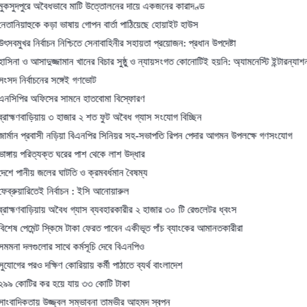
 অবৈধভাবে মাটি উত্তোলনের দায়ে একজনের কারাদণ্ড
কে কড়া ভাষায় গোপন বার্তা পাঠিয়েছে হোয়াইট হাউস
র্বাচন নিশ্চিতে সেনাবাহিনীর সহায়তা প্রয়োজন: প্রধান উপদেষ্টা
াদুজ্জামান খানের বিচার সুষ্ঠু ও ন্যায়সংগত কোনোটিই হয়নি: অ্যামনেস্টি ইন্টারন্যাশনাল
াচনের সঙ্গেই গণভোট
ফিসের সামনে হাতবোমা বিস্ফোরণ
ড়িয়ায় ৩ হাজার ২ শত ফুট অবৈধ গ্যাস সংযোগ বিচ্ছিন
রবাসী নড়িয়া বিএনপির সিনিয়র সহ-সভাপতি রিপন পেদার আগমন উপলক্ষে গণসংযোগ
িত্যক্ত ঘরের পাশ থেকে লাশ উদ্ধার
 জলের ঘাটতি ও ক্রমবর্ধমান বৈষম্য
তেই নির্বাচন : ইসি আনোয়ারুল
়িয়ায় অবৈধ গ্যাস ব্যবহারকারীর ২ হাজার ৩০ টি রেগুলেটর ধ্বংস
ন্ট স্কিমে টাকা ফেরত পাবেন একীভূত পাঁচ ব্যাংকের আমানতকারীরা
লোর সাথে কর্মসূচি দেবে বিএনপিও
 দক্ষিণ কোরিয়ায় কর্মী পাঠাতে ব্যর্থ বাংলাদেশ
 কর হয়ে যায় ৩৩ কোটি টাকা
য় উজ্জ্বল সম্ভাবনা তামভীর আহমদ স্বপন