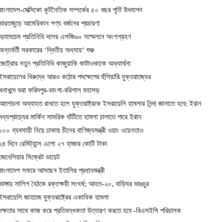
েক্সিকো কূটনৈতিক সম্পর্কের ৫০ বছর পূর্তি উদযাপন
মেরিকান পণ্য বর্জনের প্রচারণা
প্রতিনিধি দলের এসজি৬০ সম্মেলনে অংশগ্রহণ
 সরকারের ‘দ্বিতীয় অধ্যায়’ শুরু
ুন প্রতিনিধি কাজুয়াকি কাটাওকাকে অভ্যার্থনা
বিরুদ্ধে আরও কঠোর পদক্ষেপের হুঁশিয়ারি যুক্তরাজ্যের
রা ফরিদপুর-ভাংগা-বরিশাল মহাসড়
যাহত রাখতে হলে যুক্তরাষ্ট্রকে ইসরায়েলি হামলার নিন্দা জানাতে হবে: ইরান
ের মার্কিন সামরিক ঘাঁটিতে হামলা চালাতে পারে ইরান
য়ী নিয়ে ঢাকায় চীনের বাণিজ্যমন্ত্রী ওয়াং ওয়েনতাও
মিট্যান্স এলো ২৭ হাজার কোটি টাকা
সিক্রেট ডায়েট
ফরে আসছেন ইতালির প্রধানমন্ত্রী
লিশ বৈঠকে রক্তক্ষয়ী সংঘর্ষ; আহত-২০, বাড়িঘর ভাঙচুর
াহাজে যুক্তরাষ্ট্রের একাধিক হামলা
থে কাজ করে প্রতিবন্ধকতা ‍উত্তরণ করতে হবে -বিএসইসি পরিচালক