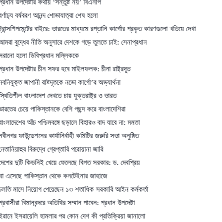
ষ্টার কথায় ‘সন্তুষ্ট নয়’ বিএনপি
্ষবরণ আনন্দ শোভাযাত্রা শেষ হলো
েন্টের বাইরে: ভারতের মাধ্যমে রপ্তানি কার্গোর প্রকৃত কারণগুলো খতিয়ে দেখা
ের নীতি অনুসারে দেশকে গড়ে তুলতে চাই: সেনাপ্রধান
 ডিবিপ্রধান মল্লিককে
ষ্টার চীন সফর হবে মাইলফলক: চীনা রাষ্ট্রদূত
াপানী রাষ্টদূতকে নভো কার্গো’র অভ্যার্থনা
াংলাদেশ দেখতে চায় যুক্তরাষ্ট্র ও ভারত
ে পাকিস্তানকে বেশি পছন্দ করে বাংলাদেশিরা
আঁচ পশ্চিমবঙ্গে ছড়ালে বিহারও বাদ যাবে না: মমতা
্ডেশনের কার্যানির্বাহী কমিটির জরুরি সভা অনুষ্ঠিত
 বিরুদ্ধে গ্রেপ্তারি পরোয়ানা জারি
 কিডনিই খেয়ে ফেলেছে বিগত সরকার: ড. দেবপ্রিয়
পাকিস্তান থেকে কনটেইনার জাহাজে
 নিয়োগ পেয়েছেন ১৩ শতাধিক সরকারি আইন কর্মকর্তা
িমানবন্দরে অতিথির সম্মান পাবেন: প্রধান উপদেষ্টা
য়েলি হামলার পর কোন দেশ কী প্রতিক্রিয়া জানালো