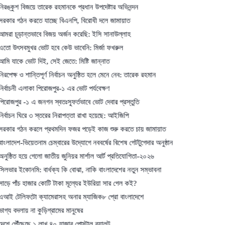
িজয়ে তারেক রহমানকে প্রধান উপদেষ্টার অভিনন্দন
করতে যাচ্ছে বিএনপি, বিরোধী দলে জামায়াত
্তভাবে বিজয় অর্জন করেছি: ইসি সানাউল্লাহ
খর ভোট হবে কেউ ভাবেনি: মির্জা ফখরুল
োট দিই, সেই জেতে: মিষ্টি জান্নাত
শান্তিপূর্ণ নির্বাচন অনুষ্ঠিত হলে মেনে নেব: তারেক রহমান
লাকা পিরোজপুর-১ এর ভোট পর্যবেক্ষণ
১ এ জনগন স্বতঃস্ফূর্তভাবে ভোট দেবার প্রস্তুতি
িরে ৩ স্তরের নিরাপত্তা রাখা হয়েছে: আইজিপি
 করলে প্রথমদিন ফজর পড়েই কাজ শুরু করতে চায় জামায়াত
য়েতনাম চেম্বারের উদ্যোগে নববর্ষের বিশেষ গেটটুগেদার অনুষ্ঠান
য়ে গেলো জাতীয় জুনিয়র মার্শাল আর্ট প্রতিযোগিতা-২০২৬
নমি: বার্ধক্য কি বোঝা, নাকি বাংলাদেশের নতুন সম্ভাবনা
হাজার কোটি টাকা মূল্যের ইউরিয়া সার গেল কই?
টো ক্যামেরাসহ অনার ম্যাজিক৮ প্রো বাংলাদেশে
 না কুড়িগ্রামের মানুষের
ছে ১ লাখ ৪০ হাজার পোস্টাল ব্যালট