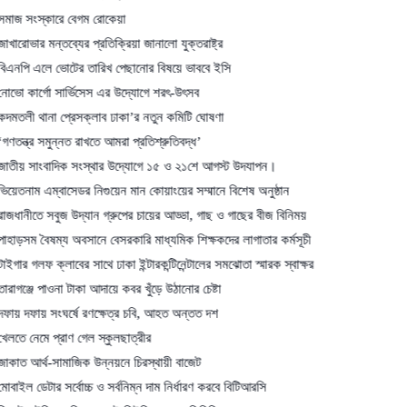
কারে বেগম রোকেয়া
ন্তব্যের প্রতিক্রিয়া জানালো যুক্তরাষ্ট্র
ে ভোটের তারিখ পেছানোর বিষয়ে ভাববে ইসি
ো সার্ভিসেস এর উদ্যোগে শরৎ-উৎসব
া প্রেসক্লাব ঢাকা’র নতুন কমিটি ঘোষণা
মুন্নত রাখতে আমরা প্রতিশ্রুতিবদ্ধ’
ংবাদিক সংস্থার উদ্যোগে ১৫ ও ২১শে আগস্ট উদযাপন।
ম্বাসেডর নিগুয়েন মান কোয়াংয়ের সম্মানে বিশেষ অনুষ্ঠান
সবুজ উদ্যান গ্রুপের চায়ের আড্ডা, গাছ ও গাছের বীজ বিনিময়
ষম্য অবসানে বেসরকারি মাধ্যমিক শিক্ষকদের লাগাতার কর্মসূচী
ক্লাবের সাথে ঢাকা ইন্টারকন্টিনেন্টালের সমঝোতা স্মারক স্বাক্ষর
াওনা টাকা আদায়ে কবর খুঁড়ে উঠানোর চেষ্টা
় সংঘর্ষে রণক্ষেত্র চবি, আহত অন্তত দশ
 প্রাণ গেল স্কুলছাত্রীর
-সামাজিক উন্নয়নে চিরস্থায়ী বাজেট
র সর্বোচ্চ ও সর্বনিম্ন দাম নির্ধারণ করবে বিটিআরসি